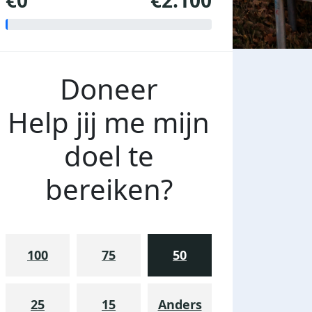
€0
€2.100
Doneer
Help jij me mijn
doel te
bereiken?
100
75
50
25
15
Anders