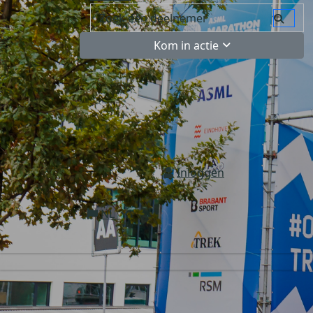
Kom in actie
Inloggen
NL