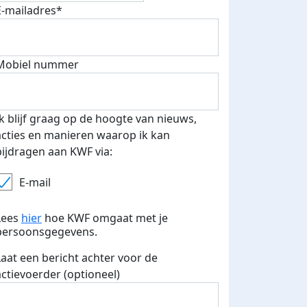
E-mailadres*
Mobiel nummer
Ik blijf graag op de hoogte van nieuws,
acties en manieren waarop ik kan
bijdragen aan KWF via:
E-mail
Lees
hier
hoe KWF omgaat met je
persoonsgegevens.
Laat een bericht achter voor de
actievoerder (optioneel)