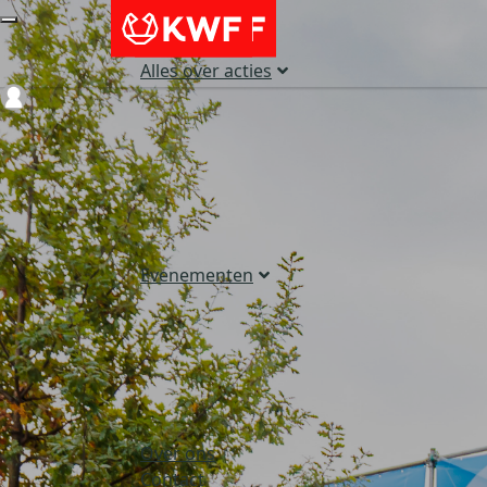
Alles over acties
Login
Evenementen
Over ons
Contact