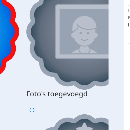
Bij 
Foto's toegevoegd
je je