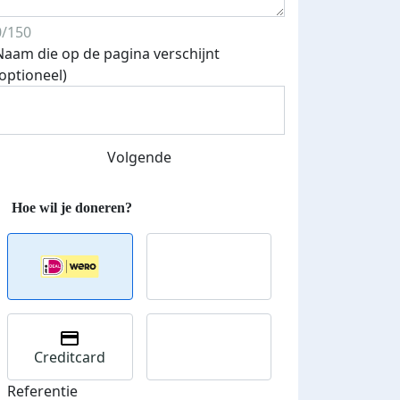
0/150
Naam die op de pagina verschijnt
(optioneel)
Volgende
500 euro aan donaties ontvang
E-mails verstuurd
 speciale KWF t-shirt!
Creditcard
Referentie