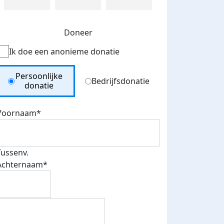
Doneer
Ik doe een anonieme donatie
Donation Type
Persoonlijke
Bedrijfsdonatie
donatie
Voornaam*
Tussenv.
Achternaam*