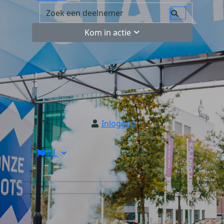
Kom in actie
Inloggen
NL