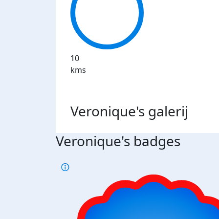
10
kms
Veronique's
galerij
Veronique's badges