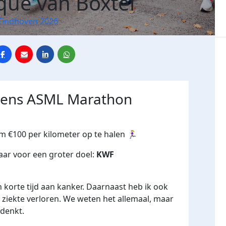
que van Boxtel
Eindhoven 2026
jdens ASML Marathon
om €100 per kilometer op te halen
🏃🏼‍♀️
maar voor een groter doel:
KWF
n korte tijd aan kanker. Daarnaast heb ik ook
iekte verloren. We weten het allemaal, maar
 denkt.