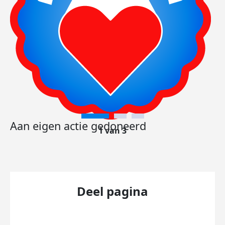
Aan eigen actie gedoneerd
1 van 3
Deel pagina