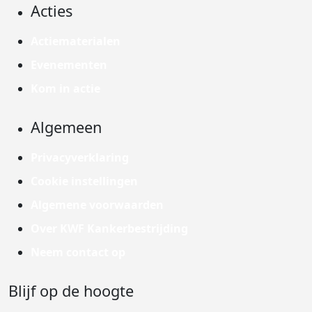
Acties
Actiematerialen
Evenementen
Kom in actie
Algemeen
Privacyverklaring
Cookie instellingen
Algemene voorwaarden
Over KWF Kankerbestrijding
Neem contact op
Blijf op de hoogte