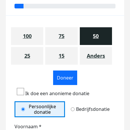
100
75
50
25
15
Anders
Doneer
Ik doe een anonieme donatie
Persoonlijke
Bedrijfsdonatie
donatie
Voornaam *