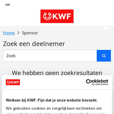
Sponsor
Zoek een deelnemer
We hebben geen zoekresultaten
gevonden
Acties
Welkom bij KWF. Fijn dat je onze website bezoekt.
Actiematerialen
We gebruiken cookies en vergelijkbare technieken om 
Evenementen