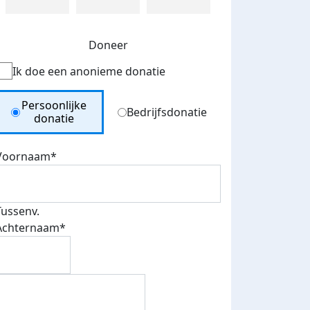
Doneer
Ik doe een anonieme donatie
Donation Type
Persoonlijke
Bedrijfsdonatie
donatie
Voornaam*
Tussenv.
Achternaam*