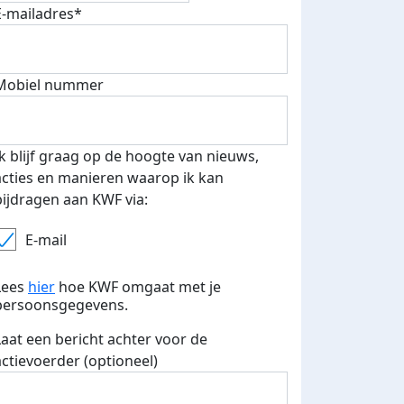
E-mailadres*
Mobiel nummer
Ik blijf graag op de hoogte van nieuws,
acties en manieren waarop ik kan
bijdragen aan KWF via:
 euro opgehaald: t-shirt
E-mails verstuurd
E-mail
iend
Lees
hier
hoe KWF omgaat met je
persoonsgegevens.
Laat een bericht achter voor de
actievoerder (optioneel)