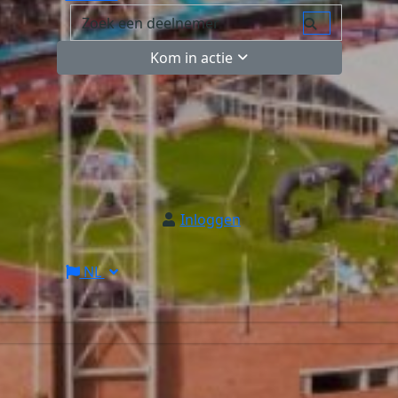
Kom in actie
Inloggen
NL