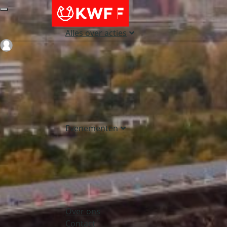
Alles over acties
Login
Evenementen
Over ons
Contact