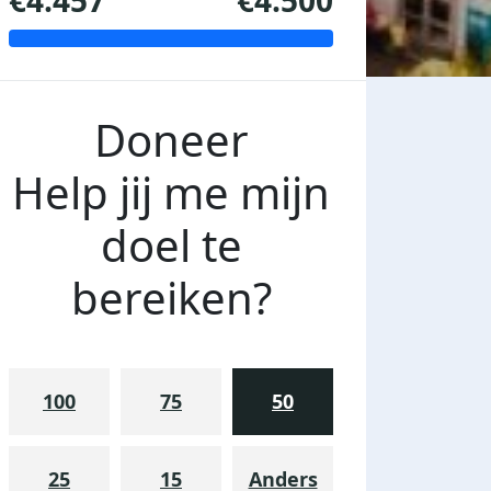
€4.457
€4.500
Doneer
Help jij me mijn
doel te
bereiken?
100
75
50
25
15
Anders