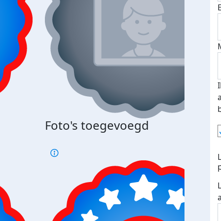
Foto's toegevoegd
€500
verd