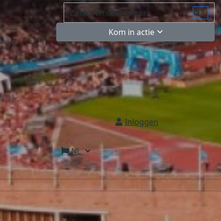
Kom in actie
Inloggen
NL