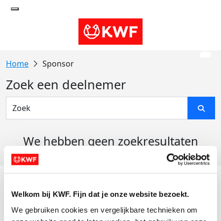
Sponsor
Zoek een deelnemer
We hebben geen zoekresultaten
gevonden
Acties
Welkom bij KWF. Fijn dat je onze website bezoekt.
Actiematerialen
We gebruiken cookies en vergelijkbare technieken om 
Evenementen