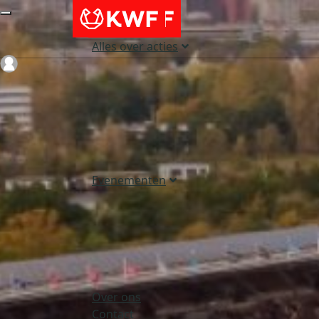
Alles over acties
Login
Evenementen
Over ons
Contact