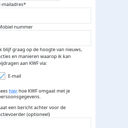
E-mailadres*
Mobiel nummer
 euro opgehaald: t-shirt
E-mails verstuurd
iend
Ik blijf graag op de hoogte van nieuws,
acties en manieren waarop ik kan
bijdragen aan KWF via:
E-mail
Lees
hier
hoe KWF omgaat met je
persoonsgegevens.
Laat een bericht achter voor de
actievoerder (optioneel)