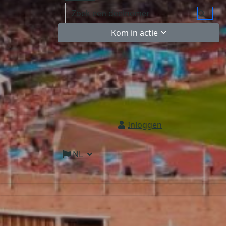
Kom in actie
Inloggen
NL