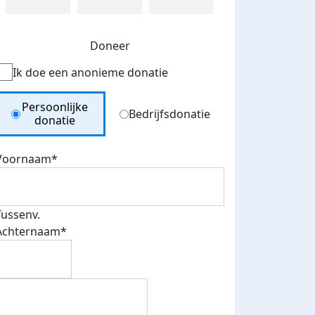
Doneer
Ik doe een anonieme donatie
Donation Type
Persoonlijke
Bedrijfsdonatie
donatie
Voornaam*
Tussenv.
Achternaam*