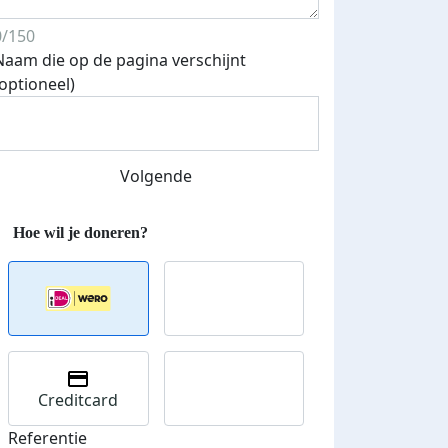
0/150
Naam die op de pagina verschijnt
(optioneel)
Streefbedrag verhoogd
Volgende
Creditcard
Referentie