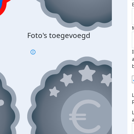
Foto's toegevoegd
€500
verd