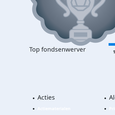
Top fondsenwerver
1
Acties
A
Actiematerialen
Pr