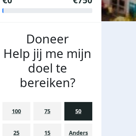
€0
€750
Doneer
Help jij me mijn
doel te
bereiken?
100
75
50
25
15
Anders