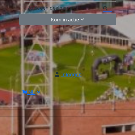
Kom in actie
Inloggen
NL