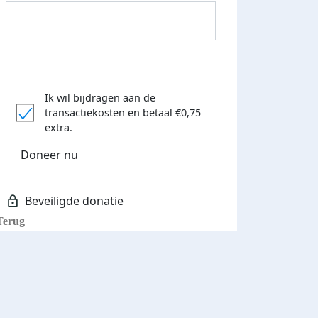
Ik wil bijdragen aan de
transactiekosten
en betaal €0,75
extra.
Donateurs bedankt
Doneer nu
Terug