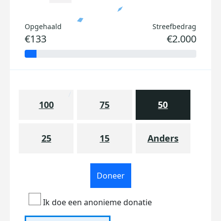
Opgehaald
Streefbedrag
€133
€2.000
100
75
50
25
15
Anders
Doneer
Ik doe een anonieme donatie