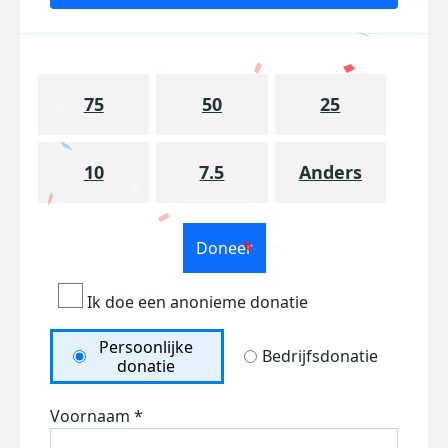
75
50
25
10
7.5
Anders
Doneer
Ik doe een anonieme donatie
Persoonlijke
Bedrijfsdonatie
donatie
Voornaam *