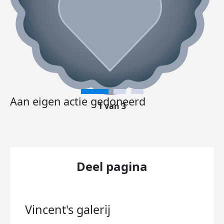
Aan eigen actie gedoneerd
1 van 3
Deel pagina
Vincent's
galerij