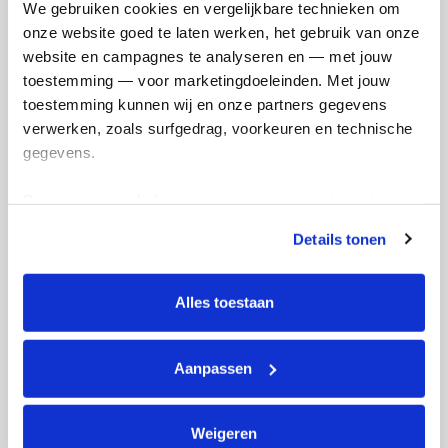
We gebruiken cookies en vergelijkbare technieken om 
Vincent's badges
onze website goed te laten werken, het gebruik van onze 
website en campagnes te analyseren en — met jouw 
toestemming — voor marketingdoeleinden. Met jouw 
toestemming kunnen wij en onze partners gegevens 
verwerken, zoals surfgedrag, voorkeuren en technische 
gegevens.
Deze gegevens helpen ons om campagnes te meten, 
prestaties te verbeteren en relevante KWF-content te 
Details tonen
tonen. Je kunt je toestemming op elk moment wijzigen of 
intrekken via Cookie instellingen onderaan de pagina. De 
lijst met cookies is te vinden in het tabblad “details”.
Alles toestaan
Aanpassen
Weigeren