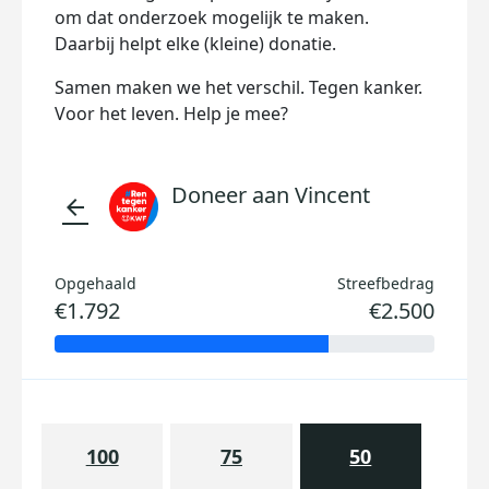
om dat onderzoek mogelijk te maken.
Daarbij helpt elke (kleine) donatie.
Samen maken we het verschil. Tegen kanker.
Voor het leven. Help je mee?
Doneer aan Vincent
arrow_back
Opgehaald
Streefbedrag
€1.792
€2.500
100
75
50