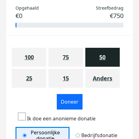
Opgehaald
Streefbedrag
€0
€750
100
75
50
25
15
Anders
Doneer
Ik doe een anonieme donatie
Persoonlijke
Bedrijfsdonatie
donatie