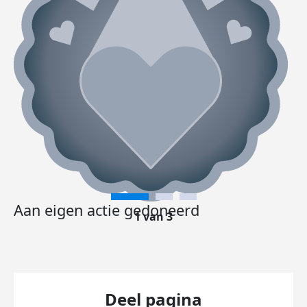
Aan eigen actie gedoneerd
1 van 3
Deel pagina