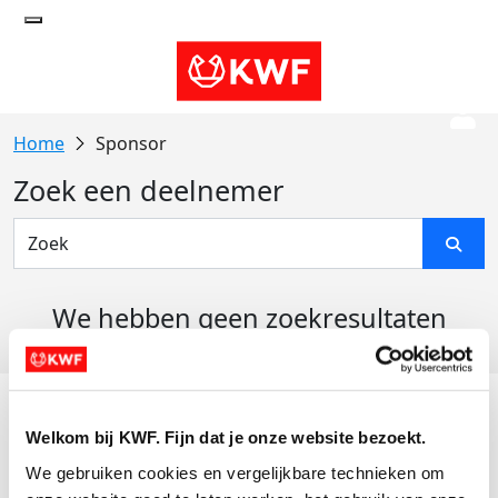
Sponsor
Zoek een deelnemer
We hebben geen zoekresultaten
gevonden
Acties
Welkom bij KWF. Fijn dat je onze website bezoekt.
Actiematerialen
We gebruiken cookies en vergelijkbare technieken om 
Evenementen