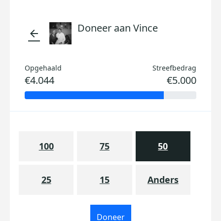
Doneer aan Vince
arrow_back
Opgehaald
Streefbedrag
€4.044
€5.000
100
75
50
25
15
Anders
Doneer