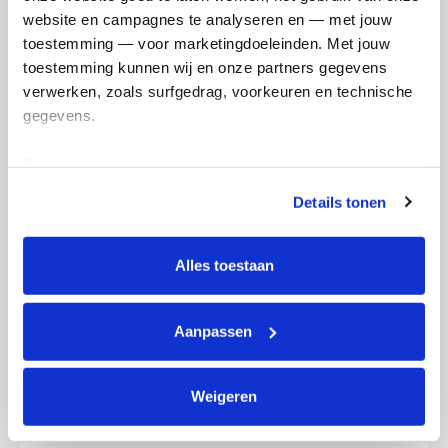
website en campagnes te analyseren en — met jouw 
toestemming — voor marketingdoeleinden. Met jouw 
toestemming kunnen wij en onze partners gegevens 
verwerken, zoals surfgedrag, voorkeuren en technische 
gegevens.
Op naar plek 1!
Deze gegevens helpen ons om campagnes te meten, 
Deel op
Dee
1 van 3
prestaties te verbeteren en relevante KWF-content te 
Details tonen
tonen. Je kunt je toestemming op elk moment wijzigen of 
intrekken via Cookie instellingen onderaan de pagina. De 
Mijn activiteiten volgen
lijst met cookies is te vinden in het tabblad “details”.
Alles toestaan
Aanpassen
10
Weigeren
kms