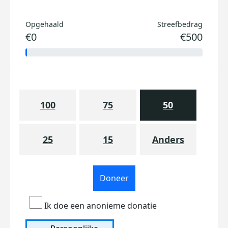
Opgehaald
Streefbedrag
€0
€500
100
75
50
25
15
Anders
Doneer
Ik doe een anonieme donatie