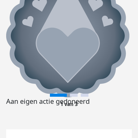
Aan eigen actie gedoneerd
1 van 3