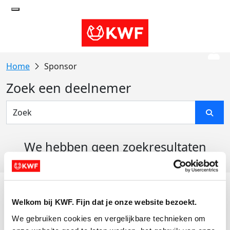
Sponsor
Zoek een deelnemer
We hebben geen zoekresultaten
gevonden
Acties
Welkom bij KWF. Fijn dat je onze website bezoekt.
Actiematerialen
We gebruiken cookies en vergelijkbare technieken om 
Evenementen