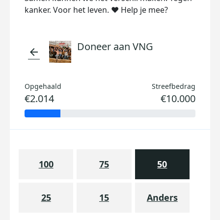
kanker. Voor het leven. ❤️ Help je mee?
Doneer aan VNG
arrow_back
Opgehaald
Streefbedrag
€2.014
€10.000
100
75
50
25
15
Anders