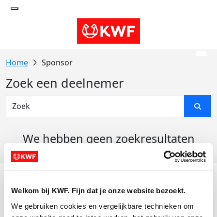
Sponsor
Zoek een deelnemer
We hebben geen zoekresultaten
gevonden
Acties
Welkom bij KWF. Fijn dat je onze website bezoekt.
Actiematerialen
We gebruiken cookies en vergelijkbare technieken om 
Evenementen