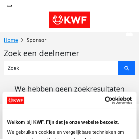
Sponsor
Zoek een deelnemer
We hebben geen zoekresultaten
gevonden
Acties
Welkom bij KWF. Fijn dat je onze website bezoekt.
Actiematerialen
We gebruiken cookies en vergelijkbare technieken om 
Evenementen