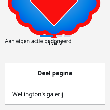
Aan eigen actie gedoneerd
1 van 3
Deel pagina
Wellington's
galerij