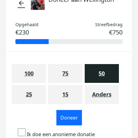
arrow_back
Opgehaald
Streefbedrag
€230
€750
100
75
50
25
15
Anders
Doneer
Ik doe een anonieme donatie