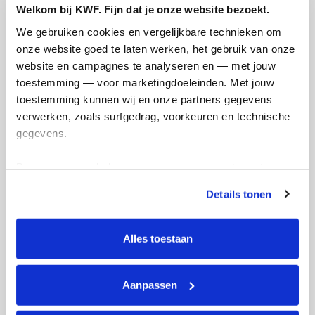
834
Welkom bij KWF. Fijn dat je onze website bezoekt.
kms
We gebruiken cookies en vergelijkbare technieken om 
onze website goed te laten werken, het gebruik van onze 
website en campagnes te analyseren en — met jouw 
Wellington's badges
toestemming — voor marketingdoeleinden. Met jouw 
toestemming kunnen wij en onze partners gegevens 
verwerken, zoals surfgedrag, voorkeuren en technische 
gegevens.
Deze gegevens helpen ons om campagnes te meten, 
prestaties te verbeteren en relevante KWF-content te 
Details tonen
tonen. Je kunt je toestemming op elk moment wijzigen of 
intrekken via Cookie instellingen onderaan de pagina. De 
lijst met cookies is te vinden in het tabblad “details”.
Alles toestaan
Aanpassen