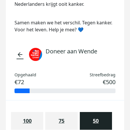
Nederlanders krijgt ooit kanker.
Samen maken we het verschil. Tegen kanker.
Voor het leven. Help je mee? 💙
Doneer aan Wende
arrow_back
Opgehaald
Streefbedrag
€72
€500
100
75
50