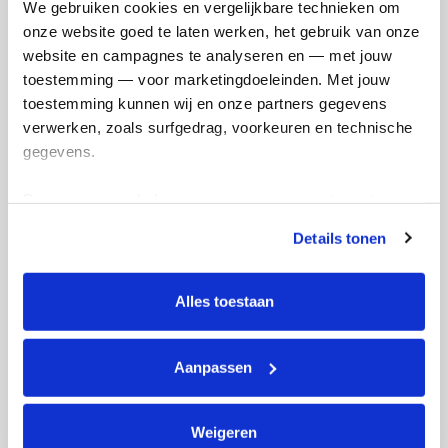
We gebruiken cookies en vergelijkbare technieken om 
Wende's badges
onze website goed te laten werken, het gebruik van onze 
website en campagnes te analyseren en — met jouw 
toestemming — voor marketingdoeleinden. Met jouw 
toestemming kunnen wij en onze partners gegevens 
verwerken, zoals surfgedrag, voorkeuren en technische 
gegevens.
Deze gegevens helpen ons om campagnes te meten, 
prestaties te verbeteren en relevante KWF-content te 
Details tonen
tonen. Je kunt je toestemming op elk moment wijzigen of 
intrekken via Cookie instellingen onderaan de pagina. De 
lijst met cookies is te vinden in het tabblad “details”.
Alles toestaan
Aanpassen
Weigeren