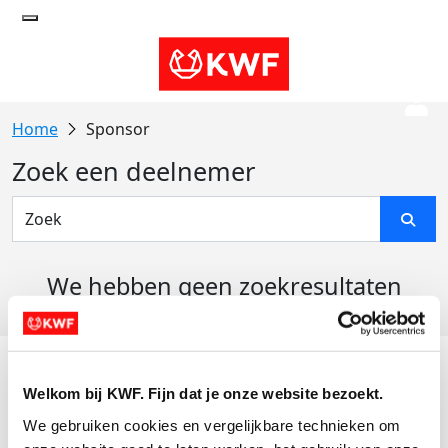
Sponsor
Zoek een deelnemer
We hebben geen zoekresultaten
gevonden
Acties
Welkom bij KWF. Fijn dat je onze website bezoekt.
Actiematerialen
We gebruiken cookies en vergelijkbare technieken om 
Evenementen