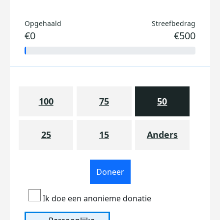
Opgehaald
Streefbedrag
€0
€500
100
75
50
25
15
Anders
Doneer
Ik doe een anonieme donatie