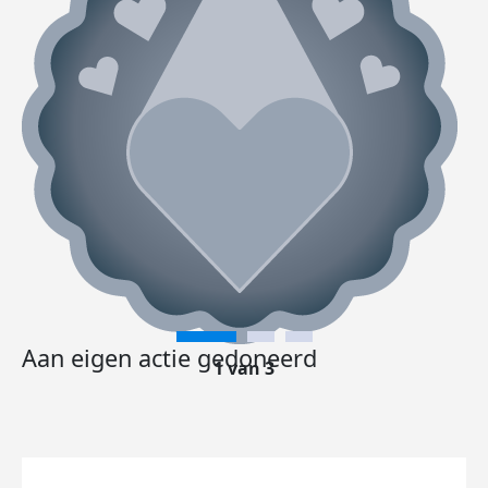
Aan eigen actie gedoneerd
1 van 3