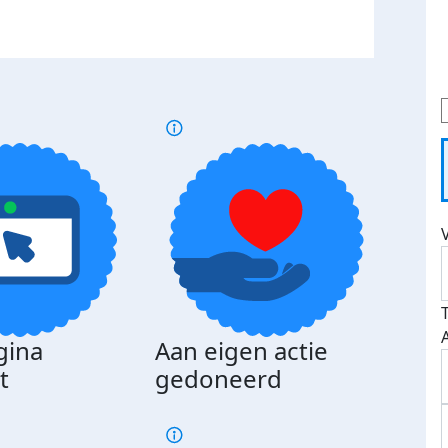
gina
Aan eigen actie
Dona
t
gedoneerd
beda