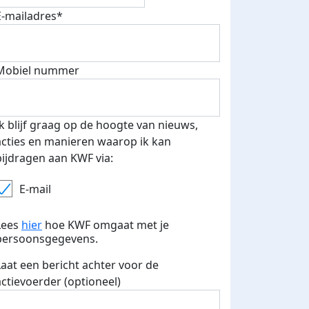
E-mailadres*
Mobiel nummer
Ik blijf graag op de hoogte van nieuws,
acties en manieren waarop ik kan
bijdragen aan KWF via:
E-mail
Lees
hier
hoe KWF omgaat met je
persoonsgegevens.
Laat een bericht achter voor de
actievoerder (optioneel)