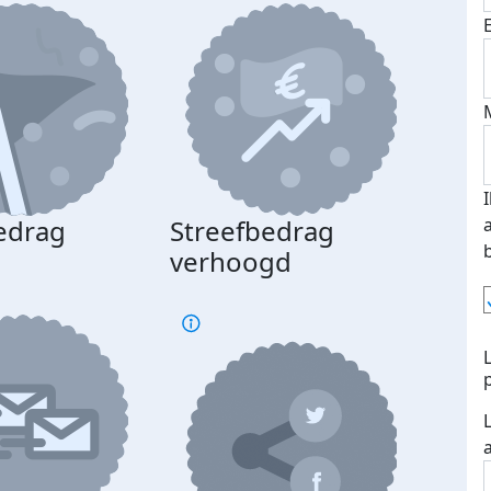
edrag
Streefbedrag
d
verhoogd