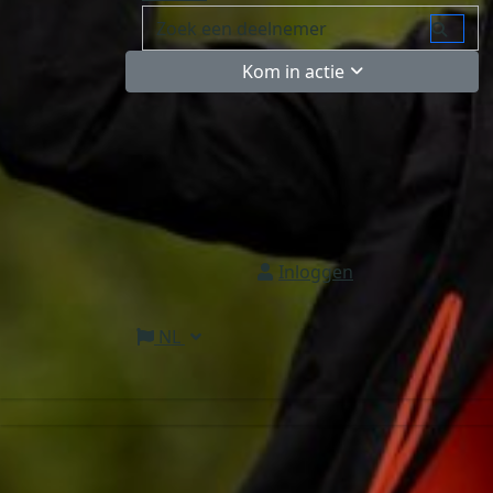
Kom in actie
Inloggen
NL