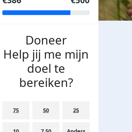
€386
€500
Doneer
Help jij me mijn
doel te
bereiken?
75
50
25
10
7.50
Anders