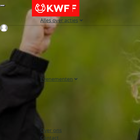
Alles over acties
Login
Evenementen
Over ons
Contact