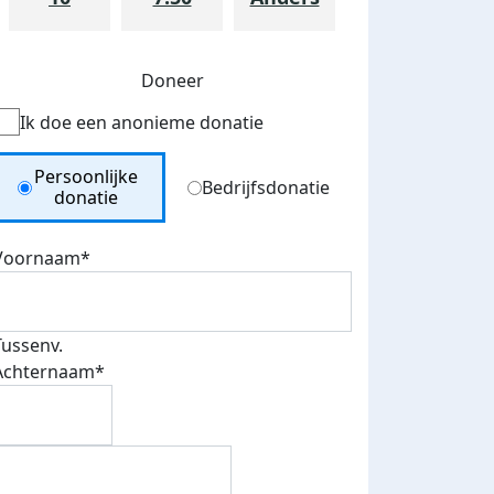
Doneer
Ik doe een anonieme donatie
Donation Type
Persoonlijke
Bedrijfsdonatie
donatie
Voornaam*
Tussenv.
Achternaam*
teurs
nkt