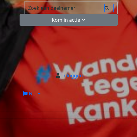
Kom in actie
Inloggen
NL