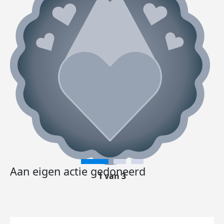
Aan eigen actie gedoneerd
1 van 3