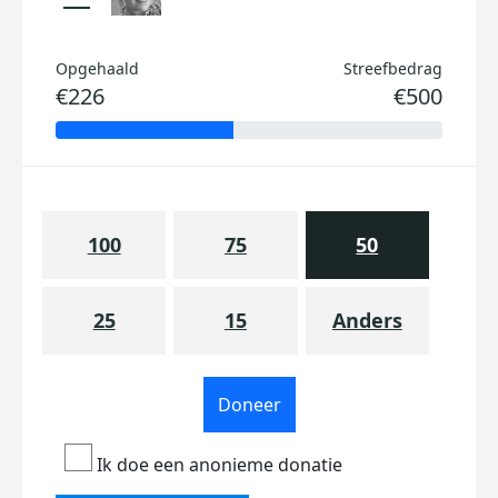
Opgehaald
Streefbedrag
€226
€500
100
75
50
25
15
Anders
Doneer
Ik doe een anonieme donatie