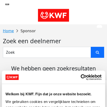
Sponsor
Zoek een deelnemer
We hebben geen zoekresultaten
gevonden
Acties
Welkom bij KWF. Fijn dat je onze website bezoekt.
Actiematerialen
We gebruiken cookies en vergelijkbare technieken om 
Evenementen