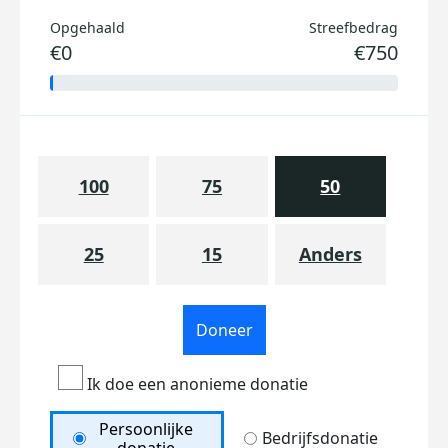
Opgehaald
Streefbedrag
€0
€750
100
75
50
25
15
Anders
Doneer
Ik doe een anonieme donatie
Persoonlijke
Bedrijfsdonatie
donatie