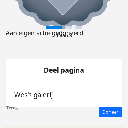
Aan eigen actie gedoneerd
1 van 3
Deel pagina
Wes's
galerij
Terug
Doneer