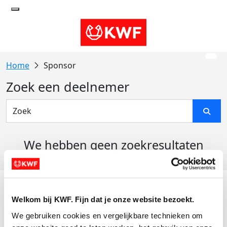
Sponsor
Zoek een deelnemer
We hebben geen zoekresultaten
gevonden
Acties
Welkom bij KWF. Fijn dat je onze website bezoekt.
Actiematerialen
We gebruiken cookies en vergelijkbare technieken om 
Evenementen