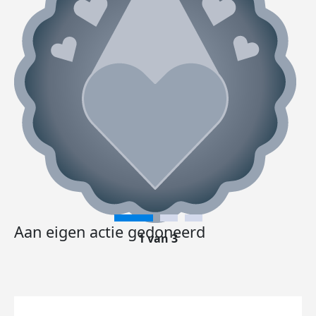
Aan eigen actie gedoneerd
1 van 3