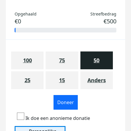
Opgehaald
Streefbedrag
€0
€500
100
75
50
25
15
Anders
Doneer
Ik doe een anonieme donatie