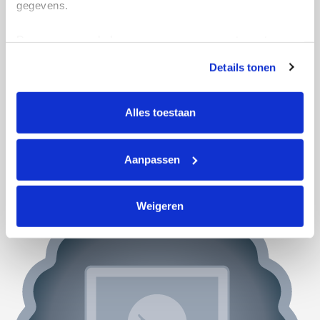
gegevens.
Deze gegevens helpen ons om campagnes te meten, 
prestaties te verbeteren en relevante KWF-content te 
Details tonen
tonen. Je kunt je toestemming op elk moment wijzigen of 
intrekken via Cookie instellingen onderaan de pagina. De 
lijst met cookies is te vinden in het tabblad “details”.
Alles toestaan
Actiepagina gemaakt
Aanpassen
Weigeren