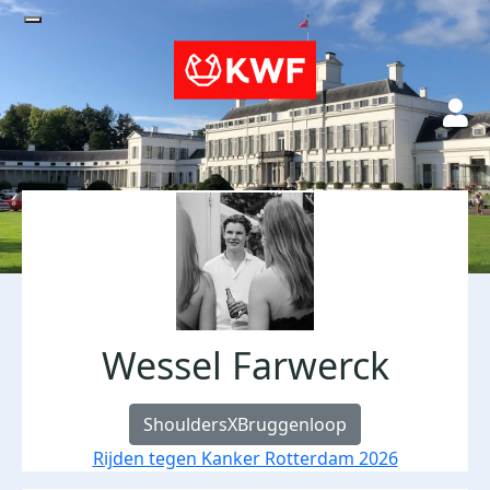
Wessel Farwerck
ShouldersXBruggenloop
Rijden tegen Kanker Rotterdam 2026