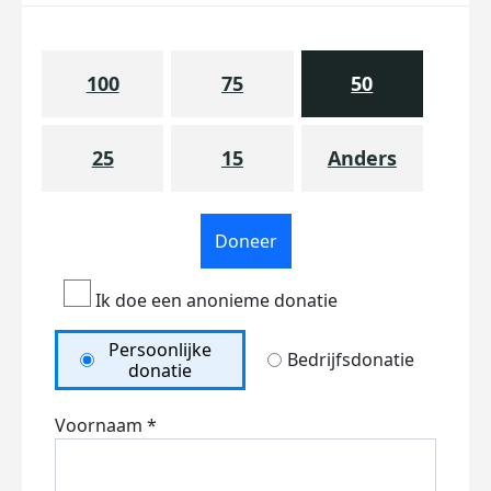
100
75
50
25
15
Anders
Doneer
Ik doe een anonieme donatie
Persoonlijke
Bedrijfsdonatie
donatie
Voornaam *