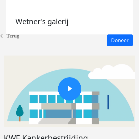
Wetner's
galerij
Terug
Doneer
KWF Kankerbestrijding