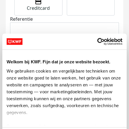
Creditcard
Referentie
Welkom bij KWF. Fijn dat je onze website bezoekt.
We gebruiken cookies en vergelijkbare technieken om 
Ik wil bijdragen aan de transactiekosten
onze website goed te laten werken, het gebruik van onze 
en betaal €0.75 extra.
website en campagnes te analyseren en — met jouw 
Doneer nu
toestemming — voor marketingdoeleinden. Met jouw 
toestemming kunnen wij en onze partners gegevens 
verwerken, zoals surfgedrag, voorkeuren en technische 
gegevens.
Deze gegevens helpen ons om campagnes te meten, 
Opgehaald
Streefbedrag