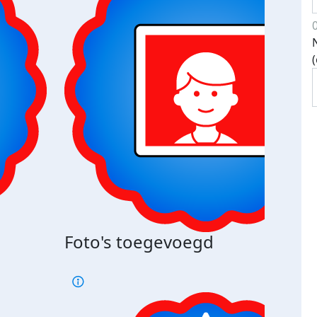
Bij 
Foto's toegevoegd
je je