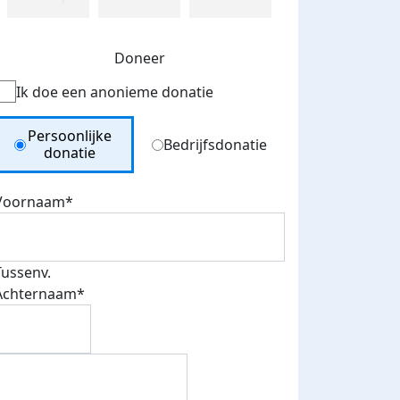
Doneer
Ik doe een anonieme donatie
Donation Type
Persoonlijke
Bedrijfsdonatie
donatie
Voornaam*
Tussenv.
Achternaam*