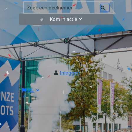
Kom in actie
Inloggen
NL