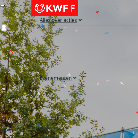
Alles over acties
Login
Evenementen
Over ons
Contact