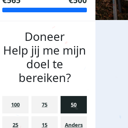
€565
€500
Doneer
Help jij me mijn
doel te
bereiken?
100
75
50
25
15
Anders