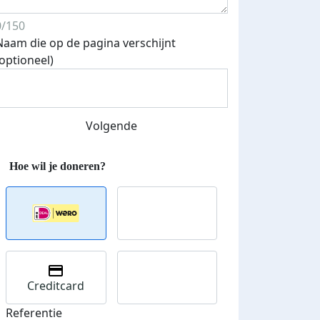
0/150
Naam die op de pagina verschijnt
(optioneel)
Volgende
500 euro aan donaties ontvang
E-mails verstuurd
 speciale KWF t-shirt!
Creditcard
Referentie