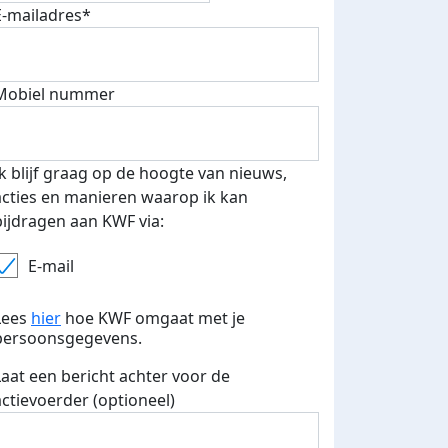
E-mailadres*
Mobiel nummer
Ik blijf graag op de hoogte van nieuws,
acties en manieren waarop ik kan
bijdragen aan KWF via:
E-mail
Lees
hier
hoe KWF omgaat met je
persoonsgegevens.
Laat een bericht achter voor de
actievoerder (optioneel)