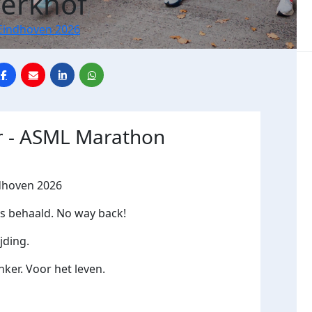
erkhof
Eindhoven 2026
r - ASML Marathon
dhoven 2026
is behaald. No way back!
jding.
ker. Voor het leven.