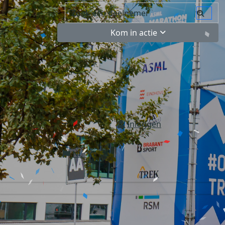
Kom in actie
Inloggen
NL