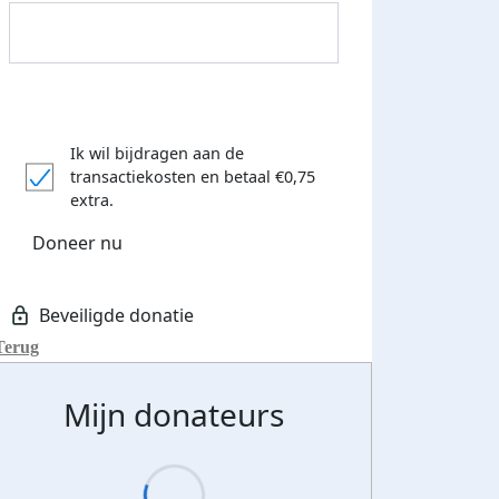
Ik wil bijdragen aan de
transactiekosten
en betaal €0,75
extra.
Doneer nu
Terug
Mijn donateurs
Streefbedrag verhoogd