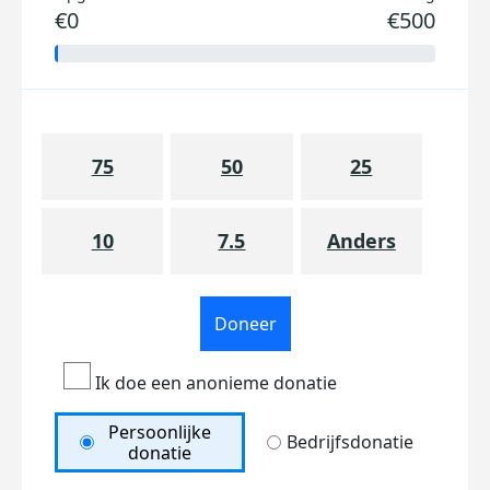
€0
€500
75
50
25
10
7.5
Anders
Doneer
Ik doe een anonieme donatie
Persoonlijke
Bedrijfsdonatie
donatie