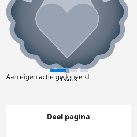
Aan eigen actie gedoneerd
1 van 3
Deel pagina