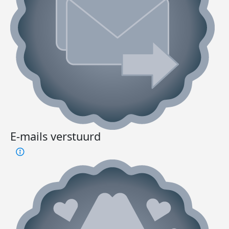
E-mails verstuurd