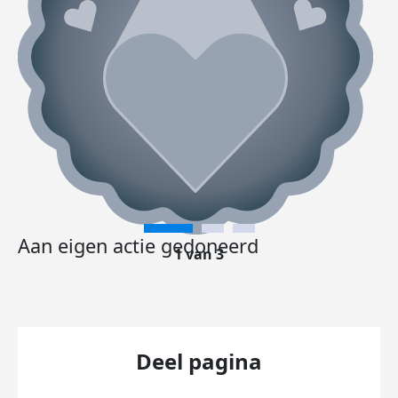
Aan eigen actie gedoneerd
1 van 3
Deel pagina