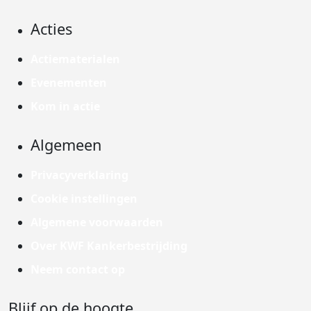
Acties
Actiematerialen
Evenementen
Kom in actie
Algemeen
Privacyverklaring
Cookie instellingen
Algemene voorwaarden
Over KWF Kankerbestrijding
Neem contact op
Blijf op de hoogte