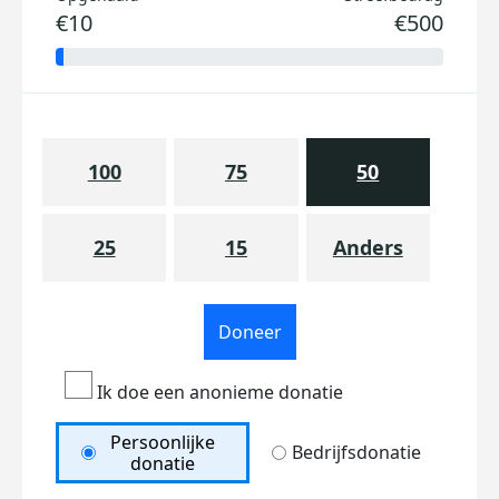
€10
€500
100
75
50
25
15
Anders
Doneer
Ik doe een anonieme donatie
Persoonlijke
Bedrijfsdonatie
donatie