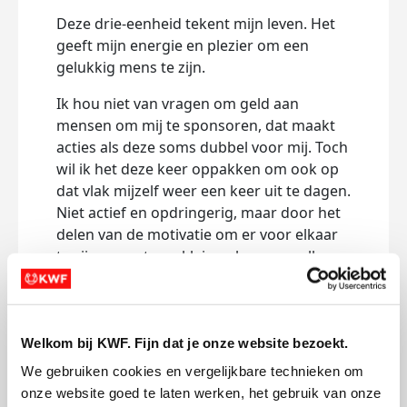
Deze drie-eenheid tekent mijn leven. Het
geeft mijn energie en plezier om een
gelukkig mens te zijn.
Ik hou niet van vragen om geld aan
mensen om mij te sponsoren, dat maakt
acties als deze soms dubbel voor mij. Toch
wil ik het deze keer oppakken om ook op
dat vlak mijzelf weer een keer uit te dagen.
Niet actief en opdringerig, maar door het
delen van de motivatie om er voor elkaar
te zijn en met een klein gebaar aan elkaar
te laten weten dat we van waarde zijn.
Geen lang verhaal van iedereen die wel
iemand kent met kanker, maar een kleine
glimlach aan diegene die hierdoor door
Welkom bij KWF. Fijn dat je onze website bezoekt.
een moeilijke tijd gaat. Die glimlach is
We gebruiken cookies en vergelijkbare technieken om 
gratis en een liefdevolle investering,
onze website goed te laten werken, het gebruik van onze 