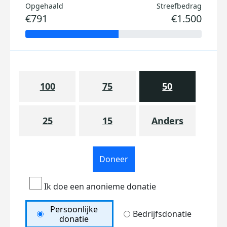
Opgehaald
Streefbedrag
€791
€1.500
100
75
50
25
15
Anders
Doneer
Ik doe een anonieme donatie
Persoonlijke
Bedrijfsdonatie
donatie