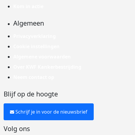
Kom in actie
Algemeen
Privacyverklaring
Cookie instellingen
Algemene voorwaarden
Over KWF Kankerbestrijding
Neem contact op
Blijf op de hoogte
Schrijf je in voor de nieuwsbrief
Volg ons