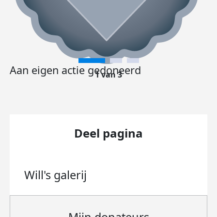
Aan eigen actie gedoneerd
1 van 3
Deel pagina
Will's
galerij