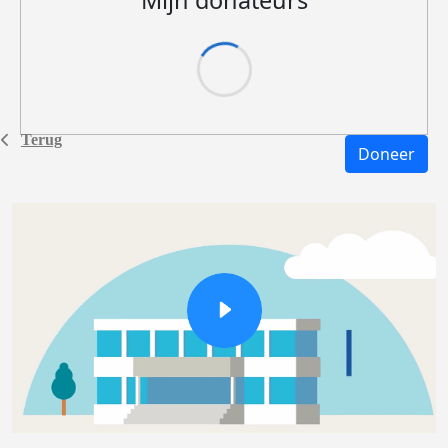
Mijn donateurs
Terug
Doneer