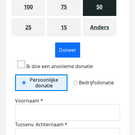
100
75
50
25
15
Anders
Doneer
Ik doe een anonieme donatie
Persoonlijke
Bedrijfsdonatie
donatie
Voornaam *
Tussenv.
Achternaam *