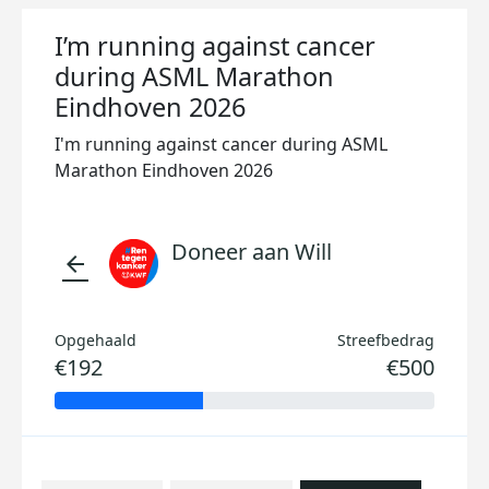
I’m running against cancer
during ASML Marathon
Eindhoven 2026
I'm running against cancer during ASML
Marathon Eindhoven 2026
Doneer aan Will
arrow_back
Opgehaald
Streefbedrag
€192
€500