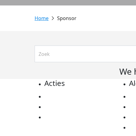
Sponsor
We 
Acties
A
Actiematerialen
Pr
Evenementen
Co
Kom in actie
Al
Ov