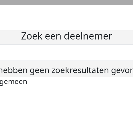
Zoek een deelnemer
hebben geen zoekresultaten gevo
lgemeen
ivacyverklaring
okie instellingen
gemene voorwaarden
er KWF Kankerbestrijding