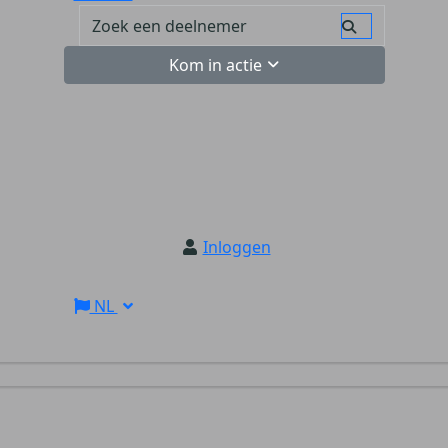
Kom in actie
Inloggen
NL