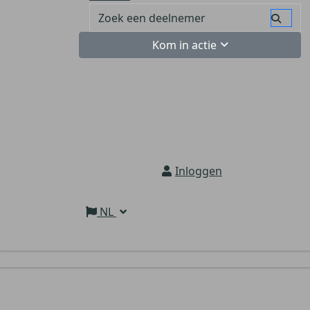
Kom in actie
Inloggen
NL