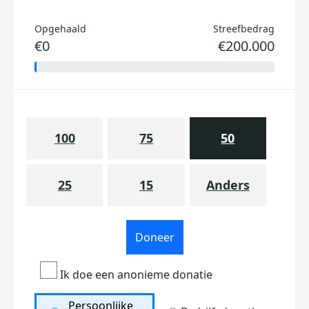
Opgehaald
Streefbedrag
€0
€200.000
100
75
50
25
15
Anders
Doneer
Ik doe een anonieme donatie
Persoonlijke