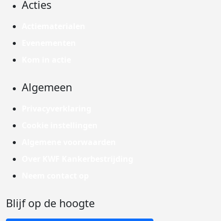
Acties
Actiematerialen
Evenementen
Kom in actie
Algemeen
Privacyverklaring
Cookie instellingen
Algemene voorwaarden
Over KWF Kankerbestrijding
Neem contact op
Blijf op de hoogte