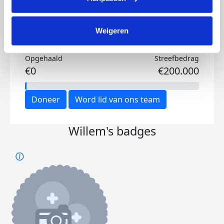
Weigeren
Opgehaald
Streefbedrag
€0
€200.000
Doneer
Word lid van ons team
Willem's badges