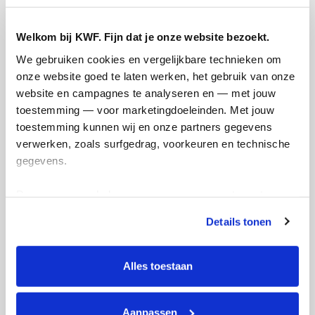
Welkom bij KWF. Fijn dat je onze website bezoekt.
We gebruiken cookies en vergelijkbare technieken om 
onze website goed te laten werken, het gebruik van onze 
website en campagnes te analyseren en — met jouw 
Creditcard
toestemming — voor marketingdoeleinden. Met jouw 
toestemming kunnen wij en onze partners gegevens 
Referentie
verwerken, zoals surfgedrag, voorkeuren en technische 
gegevens.
Deze gegevens helpen ons om campagnes te meten, 
prestaties te verbeteren en relevante KWF-content te 
Details tonen
tonen. Je kunt je toestemming op elk moment wijzigen of 
intrekken via Cookie instellingen onderaan de pagina. De 
lijst met cookies is te vinden in het tabblad “details”.
Ik wil bijdragen aan de transactiekosten
Alles toestaan
en betaal €0.75 extra.
Doneer nu
Aanpassen