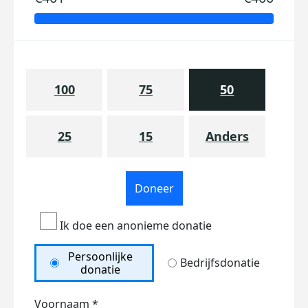
100
75
50
25
15
Anders
Doneer
Ik doe een anonieme donatie
Persoonlijke
Bedrijfsdonatie
donatie
Voornaam *