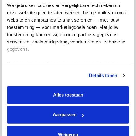
We gebruiken cookies en vergelijkbare technieken om 
onze website goed te laten werken, het gebruik van onze 
Opgehaald
Streefbedrag
website en campagnes te analyseren en — met jouw 
€401
€400
toestemming — voor marketingdoeleinden. Met jouw 
toestemming kunnen wij en onze partners gegevens 
Doneer
verwerken, zoals surfgedrag, voorkeuren en technische 
gegevens.
Mijn updates
Deze gegevens helpen ons om campagnes te meten, 
prestaties te verbeteren en relevante KWF-content te 
Details tonen
tonen. Je kunt je toestemming op elk moment wijzigen of 
intrekken via Cookie instellingen onderaan de pagina. De 
lijst met cookies is te vinden in het tabblad “details”.
Alles toestaan
Boeren in actie voor het
Ik 
Marikenhuis
Mar
Aanpassen
woensdag 25 november 2020
dins
Weigeren