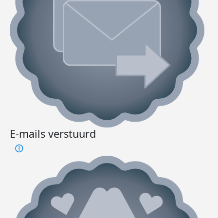
E-mails verstuurd