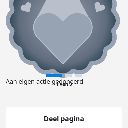
Aan eigen actie gedoneerd
1 van 3
Deel pagina