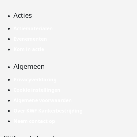
Acties
Actiematerialen
Evenementen
Kom in actie
Algemeen
Privacyverklaring
Cookie instellingen
Algemene voorwaarden
Over KWF Kankerbestrijding
Neem contact op