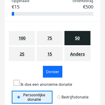
Opgehaald
Streefbedrag
€15
€500
100
75
50
25
15
Anders
Doneer
Ik doe een anonieme donatie
Persoonlijke
Bedrijfsdonatie
donatie