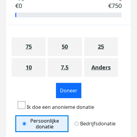
€0
€750
75
50
25
10
7.5
Anders
Doneer
Ik doe een anonieme donatie
Persoonlijke
Bedrijfsdonatie
donatie