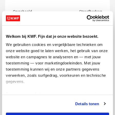
Opgehaald
Streefbedrag
€0
€750
Doneer
Welkom bij KWF. Fijn dat je onze website bezoekt.
We gebruiken cookies en vergelijkbare technieken om 
Willem's badges
onze website goed te laten werken, het gebruik van onze 
website en campagnes te analyseren en — met jouw 
toestemming — voor marketingdoeleinden. Met jouw 
toestemming kunnen wij en onze partners gegevens 
verwerken, zoals surfgedrag, voorkeuren en technische 
gegevens.
Deze gegevens helpen ons om campagnes te meten, 
prestaties te verbeteren en relevante KWF-content te 
Details tonen
tonen. Je kunt je toestemming op elk moment wijzigen of 
intrekken via Cookie instellingen onderaan de pagina. De 