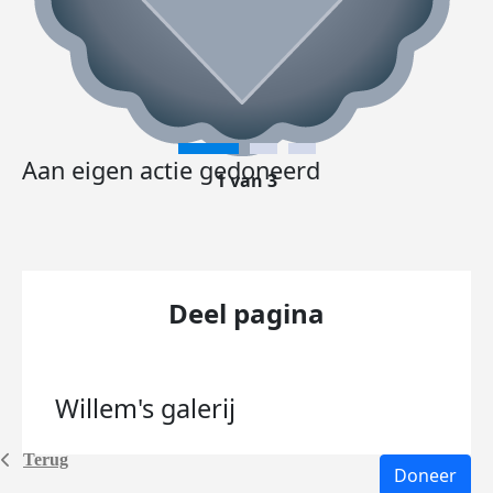
Aan eigen actie gedoneerd
1 van 3
Deel pagina
Willem's
galerij
Terug
Doneer