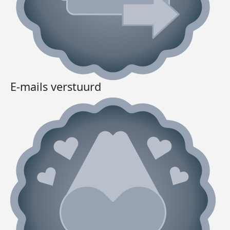
E-mails verstuurd