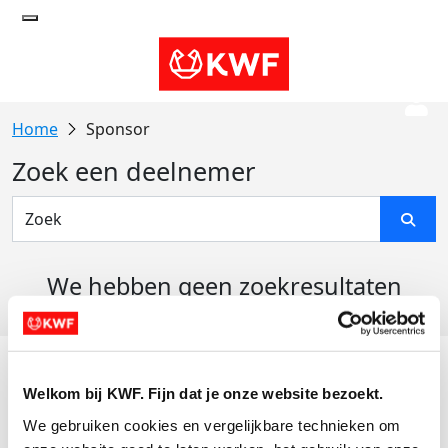
Sponsor
Zoek een deelnemer
We hebben geen zoekresultaten
gevonden
Acties
Welkom bij KWF. Fijn dat je onze website bezoekt.
Actiematerialen
We gebruiken cookies en vergelijkbare technieken om 
Evenementen