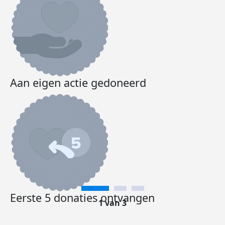
Aan eigen actie gedoneerd
Eerste 5 donaties ontvangen
1 van 3