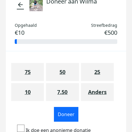
Doneer aan Wilma
arrow_back
Opgehaald
Streefbedrag
€10
€500
75
50
25
10
7.50
Anders
Doneer
Ik doe een anonieme donatie