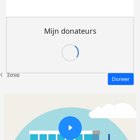
Mijn donateurs
Terug
Doneer