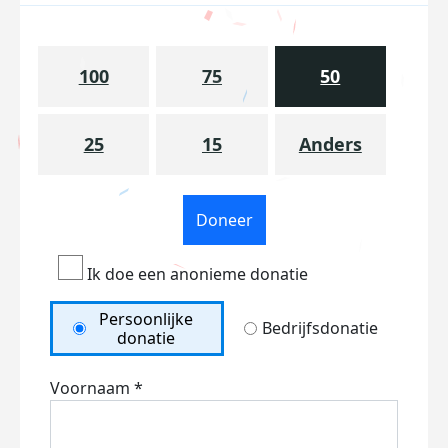
100
75
50
25
15
Anders
Doneer
Ik doe een anonieme donatie
Persoonlijke
Bedrijfsdonatie
donatie
Voornaam *