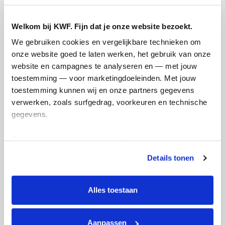
moment dat Fay bij ons kwam wonen
werden we steeds fanatieker. Samen
trainen doen we graag! En wat is er dan
Welkom bij KWF. Fijn dat je onze website bezoekt.
mooier om als team geld in te zamelen
We gebruiken cookies en vergelijkbare technieken om 
voor een goed doel.
onze website goed te laten werken, het gebruik van onze 
website en campagnes te analyseren en — met jouw 
toestemming — voor marketingdoeleinden. Met jouw 
20 maart 2022 doen we mee met de PINK
toestemming kunnen wij en onze partners gegevens 
workingtest om geld in te zamelen voor
verwerken, zoals surfgedrag, voorkeuren en technische 
KWF Kankerbestrijding,
gegevens.
Help jij ons mee?
Deze gegevens helpen ons om campagnes te meten, 
prestaties te verbeteren en relevante KWF-content te 
Deel op
Details tonen
tonen. Je kunt je toestemming op elk moment wijzigen of 
intrekken via Cookie instellingen onderaan de pagina. De 
Wilma's badges
lijst met cookies is te vinden in het tabblad “details”.
Alles toestaan
Aanpassen