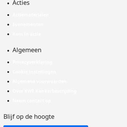
Acties
Actiematerialen
Evenementen
Kom in actie
Algemeen
Privacyverklaring
Cookie instellingen
Algemene voorwaarden
Over KWF Kankerbestrijding
Neem contact op
Blijf op de hoogte