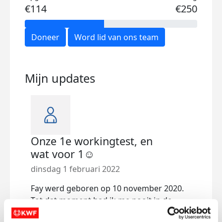
€114
€250
Doneer
Word lid van ons team
Mijn updates
Onze 1e workingtest, en
wat voor 1☺
dinsdag 1 februari 2022
Fay werd geboren op 10 november 2020.
Tot dat moment had ik me nooit in de
jachthondenwereld verdiept. Vanaf het