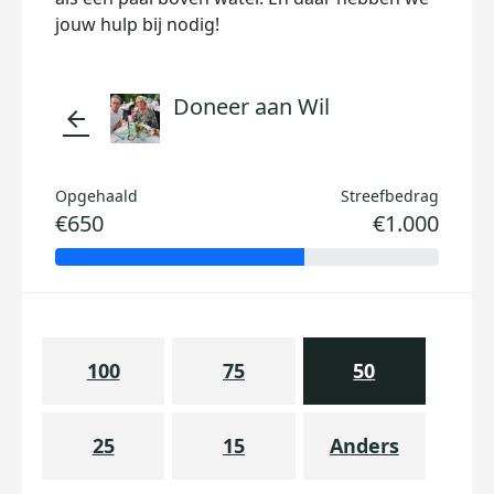
jouw hulp bij nodig!
Doneer aan Wil
arrow_back
Opgehaald
Streefbedrag
€650
€1.000
100
75
50
25
15
Anders