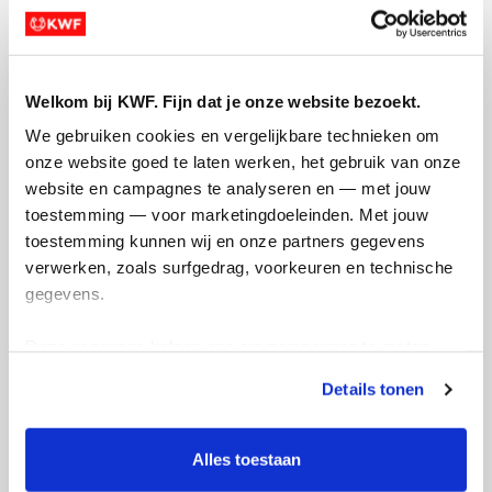
Welkom bij KWF. Fijn dat je onze website bezoekt.
We gebruiken cookies en vergelijkbare technieken om 
onze website goed te laten werken, het gebruik van onze 
website en campagnes te analyseren en — met jouw 
toestemming — voor marketingdoeleinden. Met jouw 
Actiepagina gemaakt
toestemming kunnen wij en onze partners gegevens 
verwerken, zoals surfgedrag, voorkeuren en technische 
gegevens.
Deze gegevens helpen ons om campagnes te meten, 
prestaties te verbeteren en relevante KWF-content te 
Details tonen
tonen. Je kunt je toestemming op elk moment wijzigen of 
intrekken via Cookie instellingen onderaan de pagina. De 
lijst met cookies is te vinden in het tabblad “details”.
Alles toestaan