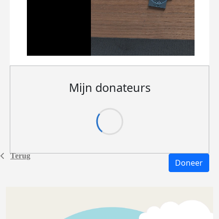
Mijn donateurs
Terug
Doneer