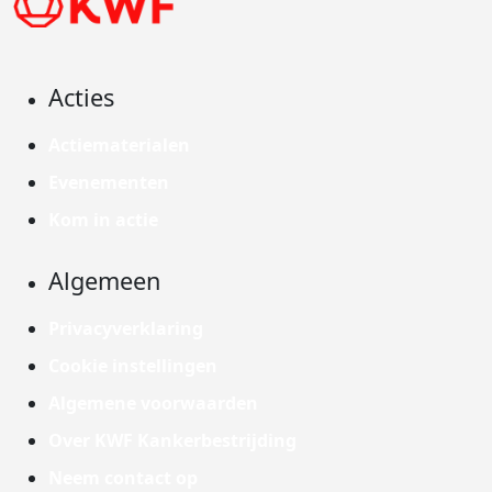
Acties
Actiematerialen
Evenementen
Kom in actie
Algemeen
Privacyverklaring
Cookie instellingen
Algemene voorwaarden
Over KWF Kankerbestrijding
Neem contact op