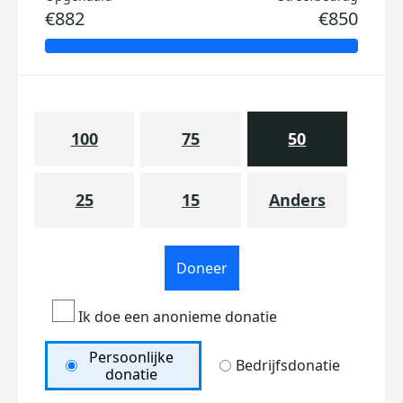
€882
€850
100
75
50
25
15
Anders
Doneer
Ik doe een anonieme donatie
Persoonlijke
Bedrijfsdonatie
donatie