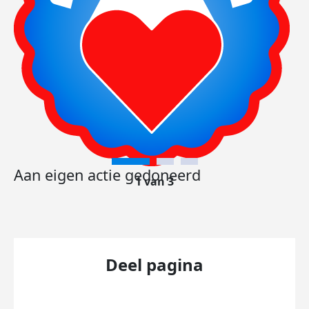
Aan eigen actie gedoneerd
1 van 3
Deel pagina