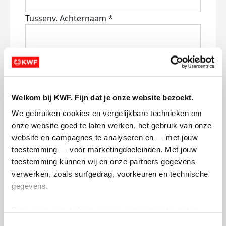
Tussenv.
Achternaam *
E-mailadres *
Welkom bij KWF. Fijn dat je onze website bezoekt.
Mobiel nummer
We gebruiken cookies en vergelijkbare technieken om 
onze website goed te laten werken, het gebruik van onze 
website en campagnes te analyseren en — met jouw 
toestemming — voor marketingdoeleinden. Met jouw 
Ik blijf graag op de hoogte van nieuws,
toestemming kunnen wij en onze partners gegevens 
acties en manieren waarop ik kan
verwerken, zoals surfgedrag, voorkeuren en technische 
bijdragen aan KWF via:
gegevens.
E-mail
Deze gegevens helpen ons om campagnes te meten, 
Lees
hier
hoe KWF omgaat met je
prestaties te verbeteren en relevante KWF-content te 