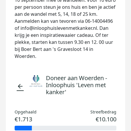
10 september mee te wandelen. Voor 10 euro
per persoon steun je ons huis en ben je actief
aan de wandel met 5, 14, 18 of 25 km.
Aanmelden kan van tevoren via 06-14004496
of info@inloophuislevenmetkanker.nl. Dan
krijg je een inspiratiewaaier cadeau. Of ter
plekke, starten kan tussen 9.30 en 12. 00 uur
bij Boer Bert aan 's Gravesloot 14 in
Woerden.
Doneer aan Woerden -
Inloophuis 'Leven met
arrow_back
kanker'
Opgehaald
Streefbedrag
€1.713
€10.100