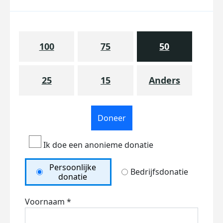
100
75
50
25
15
Anders
Doneer
Ik doe een anonieme donatie
Persoonlijke
Bedrijfsdonatie
donatie
Voornaam *