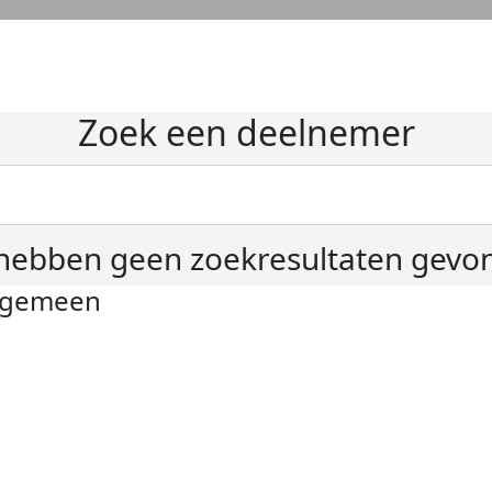
Zoek een deelnemer
hebben geen zoekresultaten gevo
lgemeen
ivacyverklaring
okie instellingen
gemene voorwaarden
er KWF Kankerbestrijding