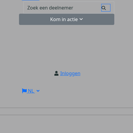
Kom in actie
Inloggen
NL