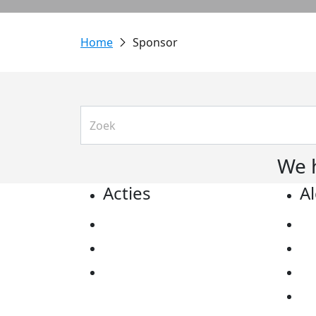
Sponsor
We 
Acties
A
Actiematerialen
Pr
Evenementen
Co
Kom in actie
Al
Ov