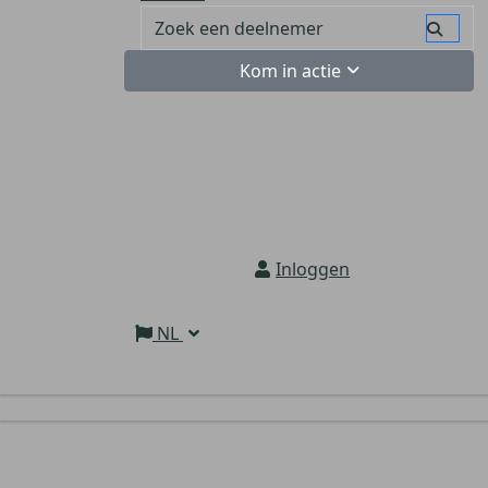
Kom in actie
Inloggen
NL