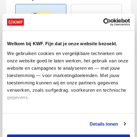
Welkom bij KWF. Fijn dat je onze website bezoekt.
Creditcard
We gebruiken cookies en vergelijkbare technieken om 
Referentie
onze website goed te laten werken, het gebruik van onze 
website en campagnes te analyseren en — met jouw 
toestemming — voor marketingdoeleinden. Met jouw 
toestemming kunnen wij en onze partners gegevens 
verwerken, zoals surfgedrag, voorkeuren en technische 
gegevens.
Deze gegevens helpen ons om campagnes te meten, 
Ik wil bijdragen aan de transactiekosten
prestaties te verbeteren en relevante KWF-content te 
en betaal €0.75 extra.
Details tonen
tonen. Je kunt je toestemming op elk moment wijzigen of 
Doneer nu
intrekken via Cookie instellingen onderaan de pagina. De 