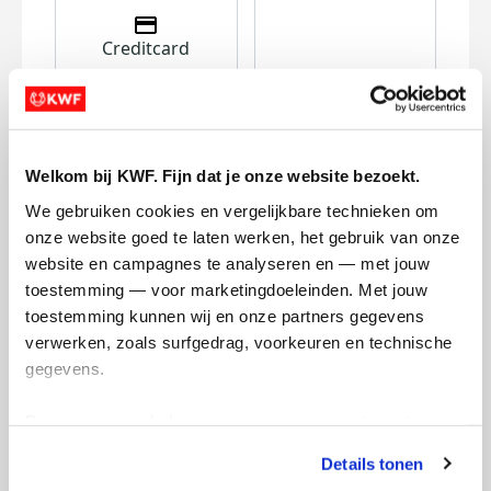
Creditcard
Referentie
Welkom bij KWF. Fijn dat je onze website bezoekt.
We gebruiken cookies en vergelijkbare technieken om 
onze website goed te laten werken, het gebruik van onze 
website en campagnes te analyseren en — met jouw 
toestemming — voor marketingdoeleinden. Met jouw 
Ik wil bijdragen aan de transactiekosten
toestemming kunnen wij en onze partners gegevens 
en betaal €0.75 extra.
verwerken, zoals surfgedrag, voorkeuren en technische 
Doneer nu
gegevens.
Deze gegevens helpen ons om campagnes te meten, 
prestaties te verbeteren en relevante KWF-content te 
Details tonen
tonen. Je kunt je toestemming op elk moment wijzigen of 