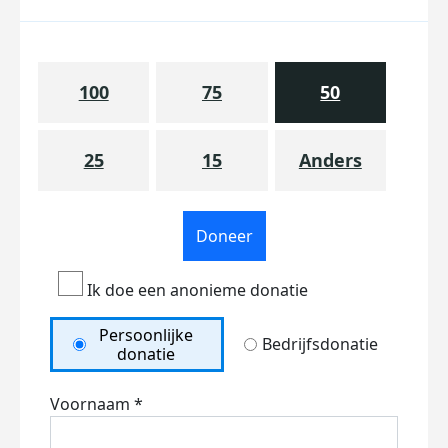
100
75
50
25
15
Anders
Doneer
Ik doe een anonieme donatie
Persoonlijke
Bedrijfsdonatie
donatie
Voornaam *