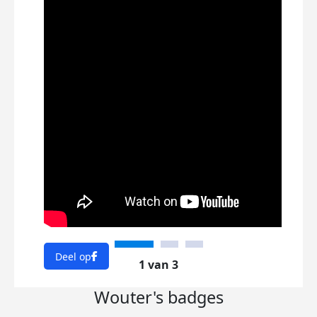
Dee
Deel op
1 van 3
Wouter's badges