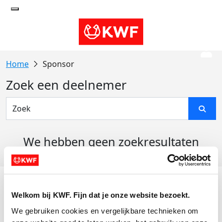
Sponsor
Zoek een deelnemer
We hebben geen zoekresultaten
gevonden
Acties
Welkom bij KWF. Fijn dat je onze website bezoekt.
Actiematerialen
We gebruiken cookies en vergelijkbare technieken om 
Evenementen